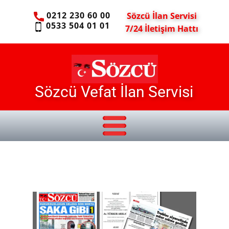
0212 230 60 00
Sözcü İlan Servisi
0533 504 01 01
7/24 İletişim Hattı
Sözcü Vefat İlan Servisi