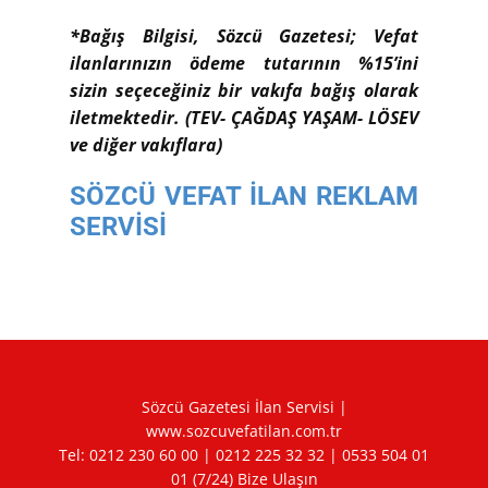
*Bağış Bilgisi, Sözcü Gazetesi; Vefat
ilanlarınızın ödeme tutarının %15’ini
sizin seçeceğiniz bir vakıfa bağış olarak
iletmektedir. (TEV- ÇAĞDAŞ YAŞAM- LÖSEV
ve diğer vakıflara)
SÖZCÜ VEFAT İLAN REKLAM
SERVİSİ
Sözcü Gazetesi İlan Servisi |
www.sozcuvefatilan.com.tr
Tel:
0212 230 60 00
|
0212 225 32 32
|
0533 504 01
01
(7/24) Bize Ulaşın