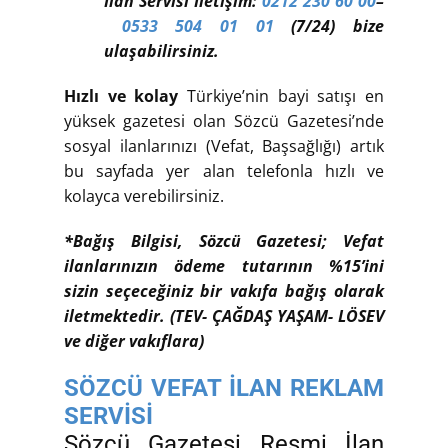
İlan Servisi İletişim:
0212 230 60 00
–
0533 504 01 01
(7/24) bize
ulaşabilirsiniz.
Hızlı ve kolay
Türkiye’nin bayi satışı en
yüksek gazetesi olan Sözcü Gazetesi’nde
sosyal ilanlarınızı (Vefat, Başsağlığı) artık
bu sayfada yer alan telefonla hızlı ve
kolayca verebilirsiniz.
*Bağış Bilgisi, Sözcü Gazetesi; Vefat
ilanlarınızın ödeme tutarının %15’ini
sizin seçeceğiniz bir vakıfa bağış olarak
iletmektedir. (TEV- ÇAĞDAŞ YAŞAM- LÖSEV
ve diğer vakıflara)
SÖZCÜ VEFAT İLAN REKLAM
SERVİSİ
Sözcü Gazetesi Resmi İlan