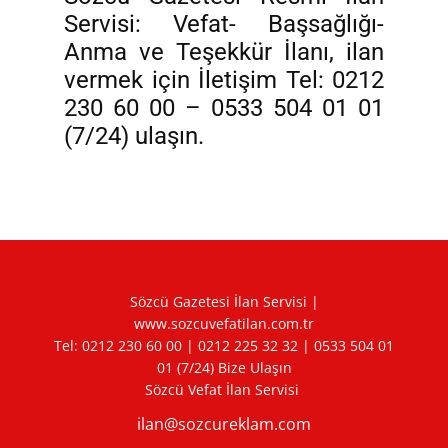
Servisi: Vefat- Başsağlığı-
Anma ve Teşekkür İlanı, ilan
vermek için İletişim Tel: 0212
230 60 00 – 0533 504 01 01
(7/24) ulaşın.
Sözcü Gazetesi İlan Servisi |
www.sozcuvefatilan.com.tr
Tel:
0212 230 60 00
|
0212 225 32 32
|
0533 504 01
01
(7/24) Bize Ulaşın
Sözcü Vefat İlan Servisi
ilan@sozcureklam.com