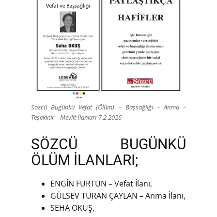
Sözcü Bugünkü Vefat (Ölüm) – Başsağlığı – Anma –
Teşekkür – Mevlit İlanları-7.2.2026
SÖZCÜ BUGÜNKÜ
ÖLÜM İLANLARI;
ENGİN FURTUN – Vefat İlanı,
GÜLSEV TURAN ÇAYLAN – Anma İlanı,
SEHA OKUŞ,