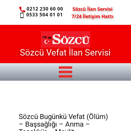
0212 230 60 00
Sözcü İlan Servisi
0533 504 01 01
7/24 İletişim Hattı
Sözcü Vefat İlan Servisi
Sözcü Bugünkü Vefat (Ölüm)
– Başsağlığı – Anma –