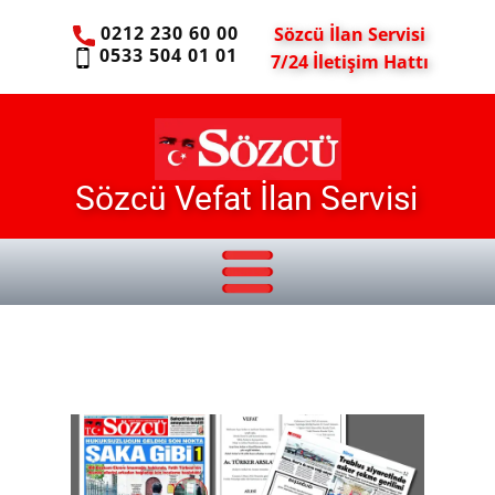
0212 230 60 00
Sözcü İlan Servisi
0533 504 01 01
7/24 İletişim Hattı
Sözcü Vefat İlan Servisi