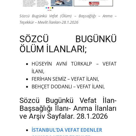
Sözcü Bugünkü Vefat (Ölüm) – Başsağlığı – Anma –
Teşekkür – Mevlit İlanları-28.1.2026
SÖZCÜ BUGÜNKÜ
ÖLÜM İLANLARI;
HÜSEYİN AVNİ TÜRKALP – VEFAT
İLANI,
FERİHAN SEMİZ – VEFAT İLANI,
BEHÇET DODANLI – VEFAT İLANI,
Sözcü Bugünkü Vefat İlan-
Başsağlığı İlanı- Anma İlanları
ve Arşiv Sayfalar. 28.1.2026
İSTANBUL’DA VEFAT EDENLER