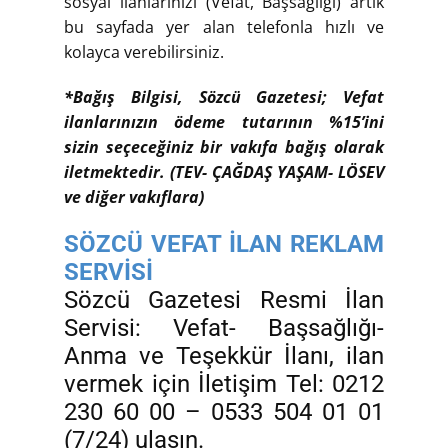
sosyal ilanlarınızı (Vefat, Başsağlığı) artık
bu sayfada yer alan telefonla hızlı ve
kolayca verebilirsiniz.
*Bağış Bilgisi, Sözcü Gazetesi; Vefat
ilanlarınızın ödeme tutarının %15’ini
sizin seçeceğiniz bir vakıfa bağış olarak
iletmektedir. (TEV- ÇAĞDAŞ YAŞAM- LÖSEV
ve diğer vakıflara)
SÖZCÜ VEFAT İLAN REKLAM
SERVİSİ
Sözcü Gazetesi Resmi İlan
Servisi: Vefat- Başsağlığı-
Anma ve Teşekkür İlanı, ilan
vermek için İletişim Tel: 0212
230 60 00 – 0533 504 01 01
(7/24) ulaşın.