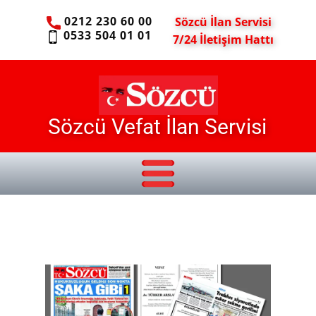
0212 230 60 00
Sözcü İlan Servisi
0533 504 01 01
7/24 İletişim Hattı
Sözcü Vefat İlan Servisi