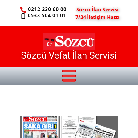
0212 230 60 00
Sözcü İlan Servisi
0533 504 01 01
7/24 İletişim Hattı
Sözcü Vefat İlan Servisi