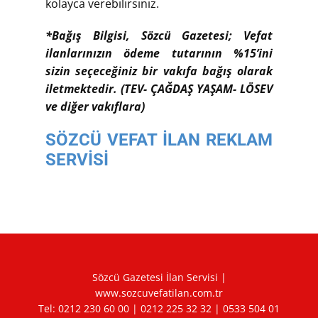
kolayca verebilirsiniz.
*Bağış Bilgisi, Sözcü Gazetesi; Vefat
ilanlarınızın ödeme tutarının %15’ini
sizin seçeceğiniz bir vakıfa bağış olarak
iletmektedir. (TEV- ÇAĞDAŞ YAŞAM- LÖSEV
ve diğer vakıflara)
SÖZCÜ VEFAT İLAN REKLAM
SERVİSİ
Sözcü Gazetesi İlan Servisi |
www.sozcuvefatilan.com.tr
Tel:
0212 230 60 00
|
0212 225 32 32
|
0533 504 01