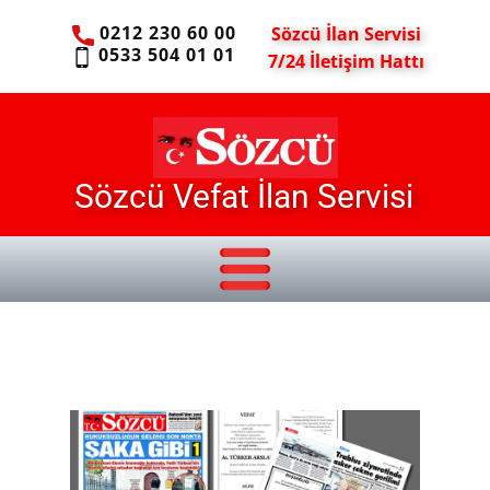
0212 230 60 00
Sözcü İlan Servisi
0533 504 01 01
7/24 İletişim Hattı
Sözcü Vefat İlan Servisi