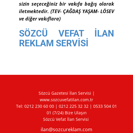
sizin seçeceğiniz bir vakıfa bağış olarak
iletmektedir. (TEV- ÇAĞDAŞ YAŞAM- LÖSEV
ve diğer vakıflara)
SÖZCÜ VEFAT İLAN
REKLAM SERVİSİ
Sözcü Gazetesi İlan Servisi |
www.sozcuvefatilan.com.tr
Tel:
0212 230 60 00
|
0212 225 32 32
|
0533 504 01
01
(7/24) Bize Ulaşın
Sözcü Vefat İlan Servisi
ilan@sozcureklam.com