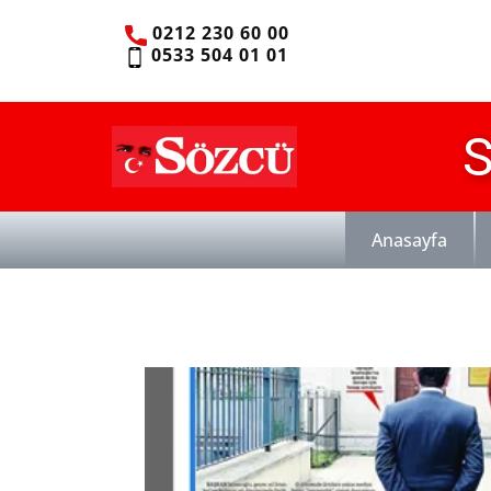
0212 230 60 00
0533 504 01 01
S
Anasayfa