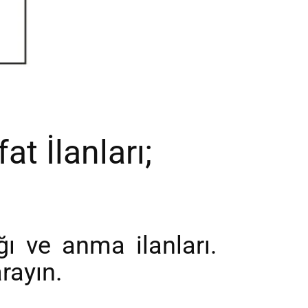
at İlanları;
ı ve anma ilanları.
rayın.