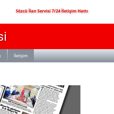
Sözcü İlan Servisi 7/24 İletişim Hattı
si
k
İletişim