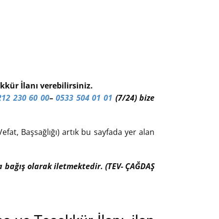
kür İlanı verebilirsiniz.
212 230 60 00
–
0533 504 01 01
(7/24) bize
efat, Başsağlığı) artık bu sayfada yer alan
ıfa bağış olarak iletmektedir. (TEV- ÇAĞDAŞ