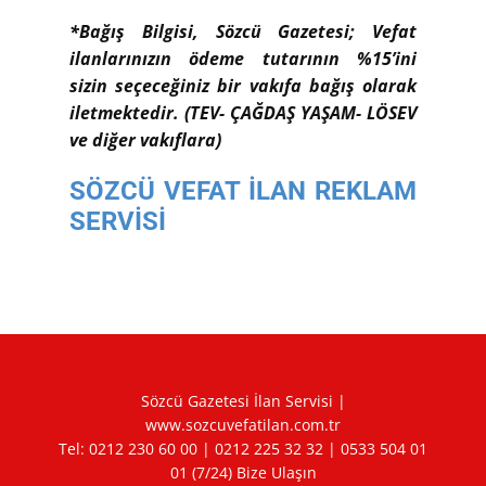
*Bağış Bilgisi, Sözcü Gazetesi; Vefat
ilanlarınızın ödeme tutarının %15’ini
sizin seçeceğiniz bir vakıfa bağış olarak
iletmektedir. (TEV- ÇAĞDAŞ YAŞAM- LÖSEV
ve diğer vakıflara)
SÖZCÜ VEFAT İLAN REKLAM
SERVİSİ
Sözcü Gazetesi İlan Servisi |
www.sozcuvefatilan.com.tr
Tel:
0212 230 60 00
|
0212 225 32 32
|
0533 504 01
01
(7/24) Bize Ulaşın