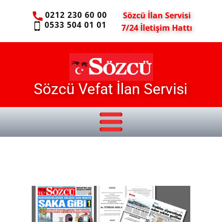
0212 230 60 00
Sözcü İlan Servisi
0533 504 01 01
7/24 İletişim Hattı
Sözcü Vefat İlan Servisi