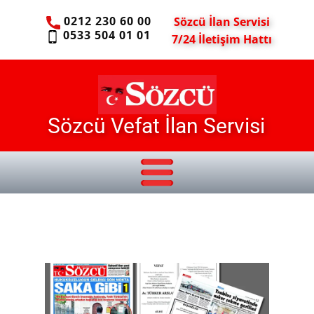
0212 230 60 00
Sözcü İlan Servisi
0533 504 01 01
7/24 İletişim Hattı
Sözcü Vefat İlan Servisi