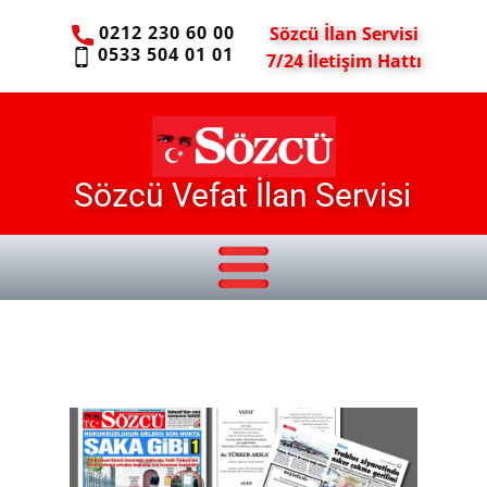
0212 230 60 00
Sözcü İlan Servisi
0533 504 01 01
7/24 İletişim Hattı
Sözcü Vefat İlan Servisi