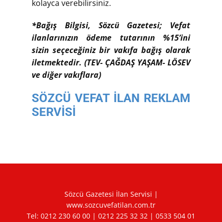
kolayca verebilirsiniz.
*Bağış Bilgisi, Sözcü Gazetesi; Vefat
ilanlarınızın ödeme tutarının %15’ini
sizin seçeceğiniz bir vakıfa bağış olarak
iletmektedir. (TEV- ÇAĞDAŞ YAŞAM- LÖSEV
ve diğer vakıflara)
SÖZCÜ VEFAT İLAN REKLAM
SERVİSİ
Sözcü Gazetesi İlan Servisi |
www.sozcuvefatilan.com.tr
Tel:
0212 230 60 00
|
0212 225 32 32
|
0533 504 01