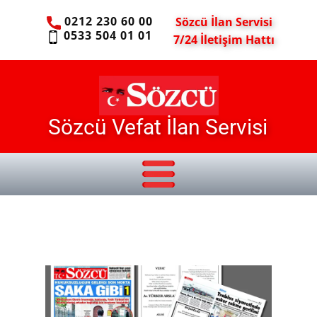
0212 230 60 00
Sözcü İlan Servisi
0533 504 01 01
7/24 İletişim Hattı
Sözcü Vefat İlan Servisi