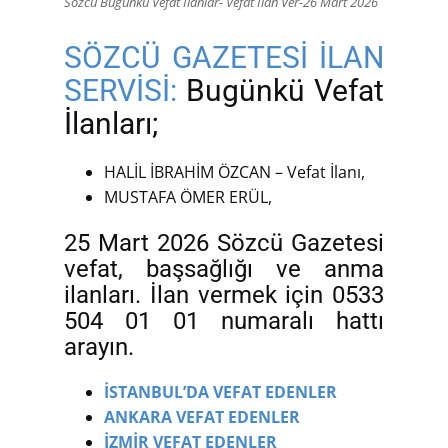
Sözcü Bugünkü Vefat İlanlar- Vefat İlan Ver-26 Mart 2026
SÖZCÜ GAZETESİ İLAN
SERVİSİ:
Bugünkü Vefat
İlanları;
HALİL İBRAHİM ÖZCAN – Vefat İlanı,
MUSTAFA ÖMER ERÜL,
25 Mart 2026 Sözcü Gazetesi
vefat, başsağlığı ve anma
ilanları. İlan vermek için 0533
504 01 01 numaralı hattı
arayın.
İSTANBUL’DA VEFAT EDENLER
ANKARA VEFAT EDENLER
İZMİR VEFAT EDENLER