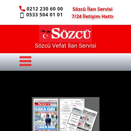
0212 230 60 00
Sözcü İlan Servisi
0533 504 01 01
7/24 İletişim Hattı
Sözcü Vefat İlan Servisi