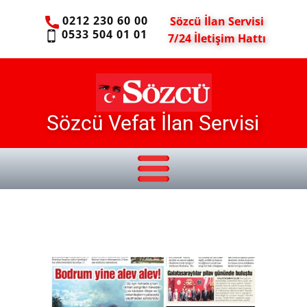
0212 230 60 00
Sözcü İlan Servisi
0533 504 01 01
7/24 İletişim Hattı
Sözcü Vefat İlan Servisi