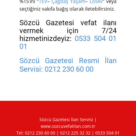
%15’ini “
TEV
–
Çağdaş Yaşam
–
Lösev
” veya
seçtiğiniz vakıfa bağış olarak iletebilirsiniz.
Sözcü Gazetesi vefat ilanı
vermek için 7/24
hizmetinizdeyiz:
0533 504 01
01
Sözcü Gazetesi Resmi İlan
Servisi:
0212 230 60 00
Sözcü Gazetesi İlan Servisi |
www.sozcuvefatilan.com.tr
Tel:
0212 230 60 00
|
0212 225 32 32
|
0533 504 01