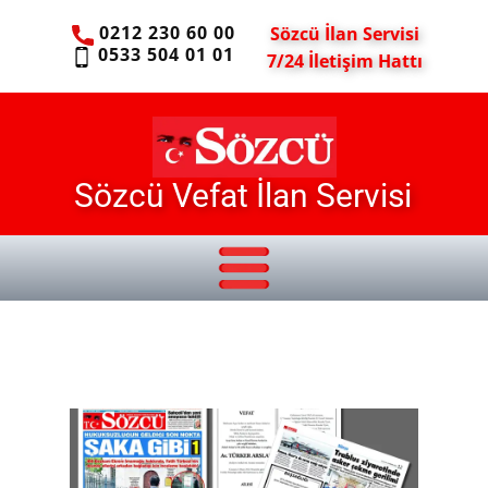
0212 230 60 00
Sözcü İlan Servisi
0533 504 01 01
7/24 İletişim Hattı
Sözcü Vefat İlan Servisi