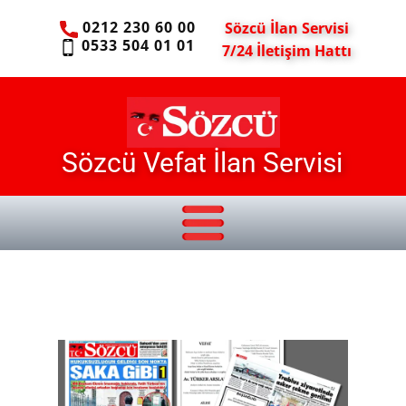
0212 230 60 00
Sözcü İlan Servisi
0533 504 01 01
7/24 İletişim Hattı
Sözcü Vefat İlan Servisi