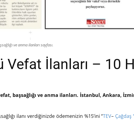
sağlığı ve anma ilanları sayfası.
Vefat İlanları – 10 
efat, başsağlığı ve anma ilanları. İstanbul, Ankara, İzm
sağlığı ilanı verdiğinizde ödemenizin %15’ini “
TEV
–
Çağdaş