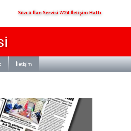
Sözcü İlan Servisi 7/24 İletişim Hattı
si
k
İletişim