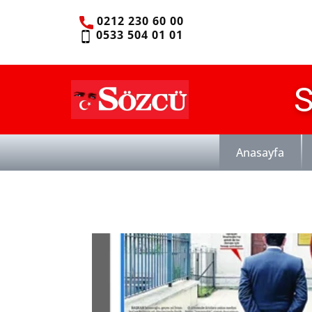
0212 230 60 00
0533 504 01 01
S
Anasayfa